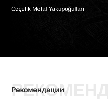
Özçelik Metal Yakupoğulları
РЕКОМЕН
Рекомендации