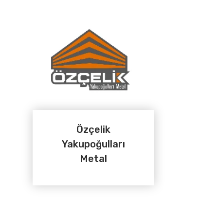
Özçelik
Yakupoğulları
Metal