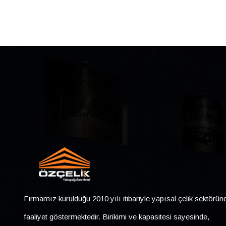
Firmamız kurulduğu 2010 yılı itibariyle yapısal çelik sektörün
faaliyet göstermektedir. Birikimi ve kapasitesi sayesinde,