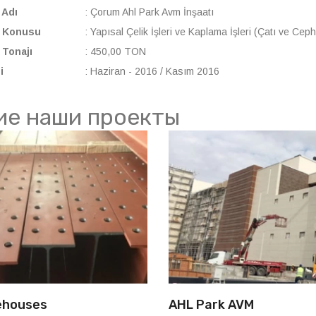
 Adı
: Çorum Ahl Park Avm İnşaatı
n Konusu
: Yapısal Çelik İşleri ve Kaplama İşleri (Çatı ve Cep
 Tonajı
: 450,00 TON
i
: Haziran - 2016 / Kasım 2016
ие наши проекты
ehouses
AHL Park AVM