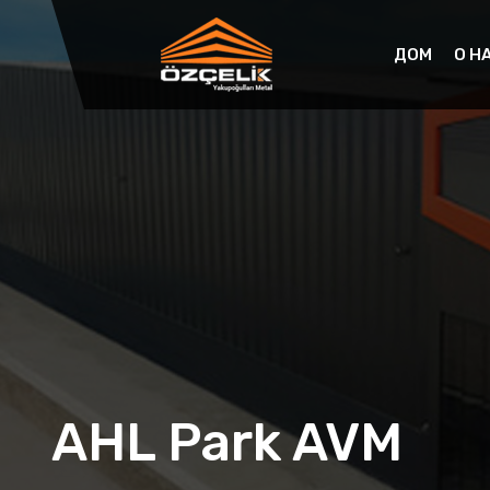
ДОМ
О Н
AHL Park AVM