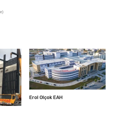
he)
Erol Olçok EAH